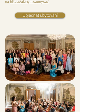
na
https://alchymiezeny.cz/
.
Objednat ubytování