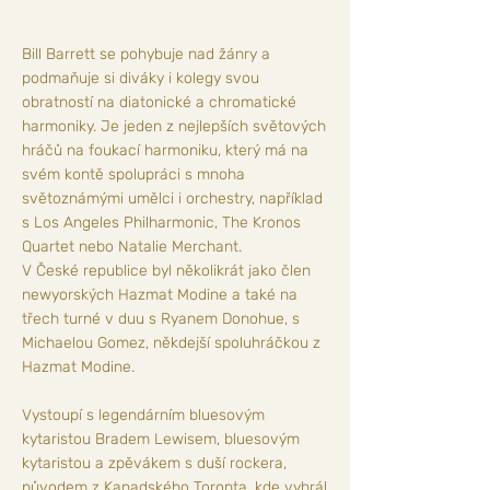
Bill Barrett se pohybuje nad žánry a
podmaňuje si diváky i kolegy svou
obratností na diatonické a chromatické
harmoniky. Je jeden z nejlepších světových
hráčů na foukací harmoniku, který má na
svém kontě spolupráci s mnoha
světoznámými umělci i orchestry, například
s Los Angeles Philharmonic, The Kronos
Quartet nebo Natalie Merchant.
V České republice byl několikrát jako člen
newyorských Hazmat Modine a také na
třech turné v duu s Ryanem Donohue, s
Michaelou Gomez, někdejší spoluhráčkou z
Hazmat Modine.
Vystoupí s legendárním bluesovým
kytaristou Bradem Lewisem, bluesovým
kytaristou a zpěvákem s duší rockera,
původem z Kanadského Toronta, kde vyhrál