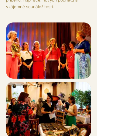
příběhů, inspirace, nových podnětů a
vzájemné sounáležitosti.