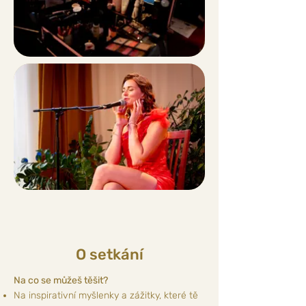
O setkání
Na co se můžeš těšit?
Na inspirativní myšlenky a zážitky, které tě