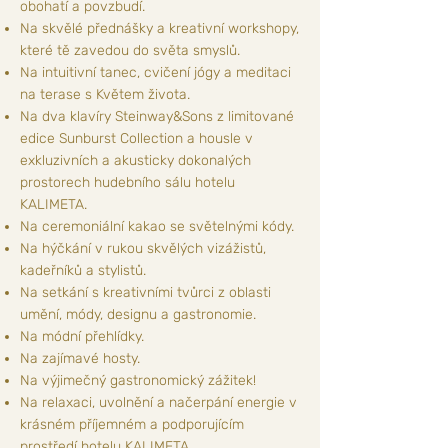
obohatí a povzbudí.
Na skvělé přednášky a kreativní workshopy,
které tě zavedou do světa smyslů.
Na intuitivní tanec, cvičení jógy a meditaci
na terase s Květem života.
Na dva klavíry Steinway&Sons z limitované
edice Sunburst Collection a housle v
exkluzivních a akusticky dokonalých
prostorech hudebního sálu hotelu
KALIMETA.
Na ceremoniální kakao se světelnými kódy.
Na hýčkání v rukou skvělých vizážistů,
kadeřníků a stylistů.
Na setkání s kreativními tvůrci z oblasti
umění, módy, designu a gastronomie.
Na módní přehlídky.
Na zajímavé hosty.
Na výjimečný gastronomický zážitek!
Na relaxaci, uvolnění a načerpání energie v
krásném příjemném a podporujícím
prostředí hotelu KALIMETA.