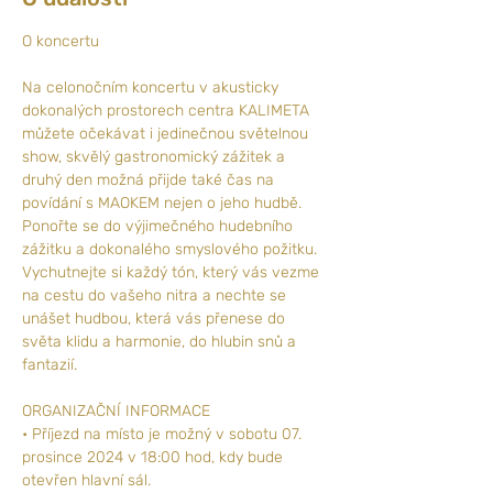
Na celonočním koncertu v akusticky 
dokonalých prostorech centra KALIMETA 
můžete očekávat i jedinečnou světelnou 
show, skvělý gastronomický zážitek a 
druhý den možná přijde také čas na 
povídání s MAOKEM nejen o jeho hudbě.
Ponořte se do výjimečného hudebního 
zážitku a dokonalého smyslového požitku. 
Vychutnejte si každý tón, který vás vezme 
na cestu do vašeho nitra a nechte se 
unášet hudbou, která vás přenese do 
světa klidu a harmonie, do hlubin snů a 
fantazií.
ORGANIZAČNÍ INFORMACE
• Příjezd na místo je možný v sobotu 07. 
prosince 2024 v 18:00 hod, kdy bude 
otevřen hlavní sál.