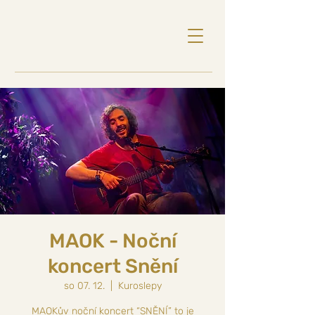
MAOK - Noční
koncert Snění
so 07. 12.
  |  
Kuroslepy
MAOKův noční koncert “SNĚNÍ” to je