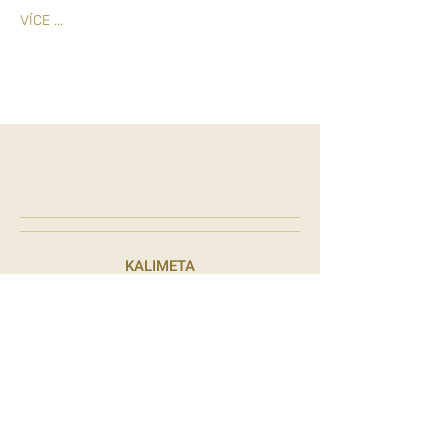
VÍCE ...
KALIMETA
Úvod
Pro Vás
Příběh
GALERIE
Centrum
Akce,
Osobnosti