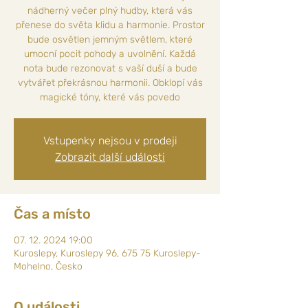
nádherný večer plný hudby, která vás
přenese do světa klidu a harmonie. Prostor
bude osvětlen jemným světlem, které
umocní pocit pohody a uvolnění. Každá
nota bude rezonovat s vaší duší a bude
vytvářet překrásnou harmonii. Obklopí vás
magické tóny, které vás povedo
Vstupenky nejsou v prodeji
Zobrazit další události
Čas a místo
07. 12. 2024 19:00
Kuroslepy, Kuroslepy 96, 675 75 Kuroslepy-
Mohelno, Česko
O události