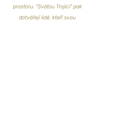
prostoru. "Svatou Trojici" pak
dotvářejí lidé, kteří svou
přítomností vše oživují a tak
přenáší účel Kalimety daleko za
hranice hmoty."
Mojmír Čalkovský
​"Sdílím zážitek jedinečné, krásné
energie centra Kalimeta pro setkání,
hudební akce či sdílení. Ocitnete se v
energii MY, kde vše již záleží pouze