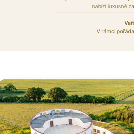
nabízí luxusně za
Vař
V rámci pořáda