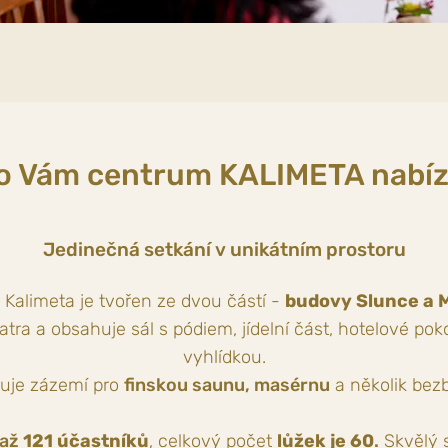
o Vám centrum KALIMETA nabíz
Jedinečná setkání v unikátním prostoru
 Kalimeta je tvořen ze dvou částí -
budovy Slunce a 
tra a obsahuje sál s pódiem, jídelní část, hotelové pok
vyhlídkou.
uje zázemí pro
finskou s
aunu, masérnu
a několik bez
 až
121 účastníků
, celkový počet
lůžek je 60
.
Skvělý s