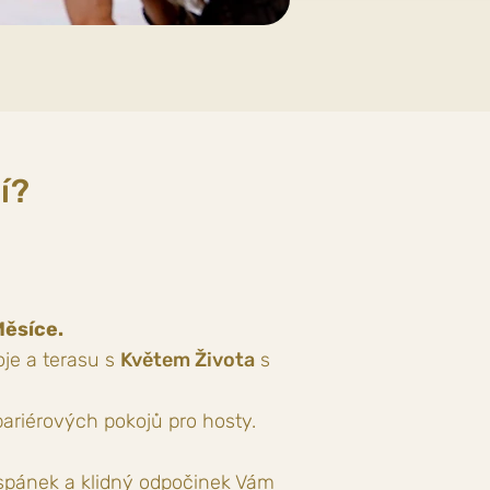
í?
Měsíce.
oje a terasu s
Květem Života
s
bariérových pokojů pro hosty.
pánek a klidný odpočinek Vám