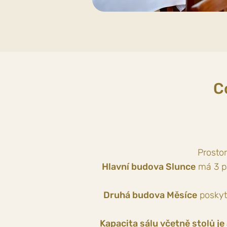
C
Prostor
Hlavní budova Slunce
má 3 pa
Druhá budova Měsíce
poskyt
Kapacita sálu včetně stolů je